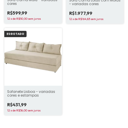
Sofá Cama Lótus com Molas
cores
- variadas cores
R$599,99
R$1.977,99
12
x
de
R$50,00
sem juros
12
x
de
R$164,83
sem juros
ESGOTADO
Sofanete Lisboa - variadas
cores e estampas
R$431,99
12
x
de
R$36,00
sem juros