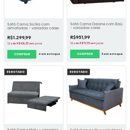
Sofá Cama Daiane com Baú
Sofá Cama Sicília com
- variadas cores
almofadas - variadas cores
R$951,99
R$1.299,99
12
x
de
R$79,33
sem juros
12
x
de
R$108,33
sem juros
COMPRAR
COMPRAR
6
em estoque
4
em estoque
ESGOTADO
ESGOTADO
Sofá Cama Malu - variadas