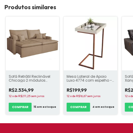
Produtos similares
Sofá Retrátil Reclinável
Sofá
Mesa Lateral de Apoio
Chicago 2 módulos
Xang
Luxo 4774 com espelho -
2.00m - variadas cores
mód
variadas cores
core
R$2.534,99
R$2
R$199,99
12
x
de
R$211,25
sem juros
12
x
d
12
x
de
R$16,67
sem juros
COMPRAR
CO
COMPRAR
15
em estoque
4
em estoque