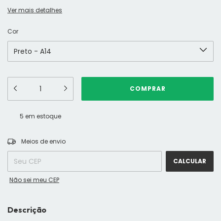
Ver mais detalhes
Cor
5
em estoque
ALTERAR CEP
Entregas para o CEP:
Meios de envio
CALCULAR
Não sei meu CEP
Descrição