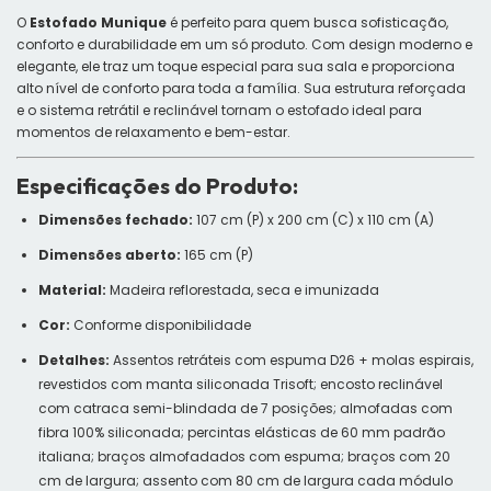
O
Estofado Munique
é perfeito para quem busca sofisticação,
conforto e durabilidade em um só produto. Com design moderno e
elegante, ele traz um toque especial para sua sala e proporciona
alto nível de conforto para toda a família. Sua estrutura reforçada
e o sistema retrátil e reclinável tornam o estofado ideal para
momentos de relaxamento e bem-estar.
Especificações do Produto:
Dimensões fechado:
107 cm (P) x 200 cm (C) x 110 cm (A)
Dimensões aberto:
165 cm (P)
Material:
Madeira reflorestada, seca e imunizada
Cor:
Conforme disponibilidade
Detalhes:
Assentos retráteis com espuma D26 + molas espirais,
revestidos com manta siliconada Trisoft; encosto reclinável
com catraca semi-blindada de 7 posições; almofadas com
fibra 100% siliconada; percintas elásticas de 60 mm padrão
italiana; braços almofadados com espuma; braços com 20
cm de largura; assento com 80 cm de largura cada módulo