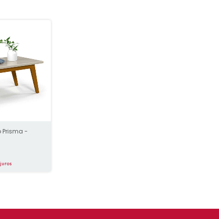
 Prisma -
s
juros