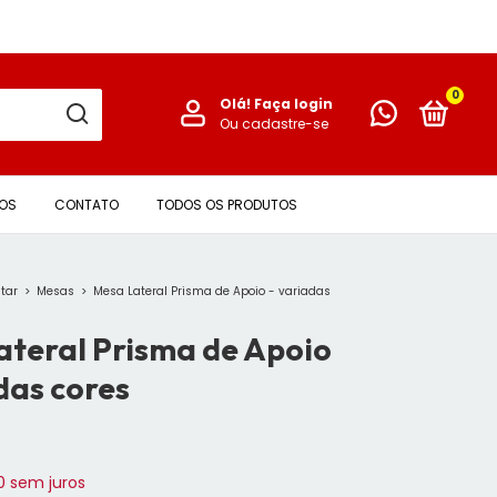
0
Olá!
Faça login
Ou cadastre-se
SOS
CONTATO
TODOS OS PRODUTOS
star
>
Mesas
>
Mesa Lateral Prisma de Apoio - variadas
ateral Prisma de Apoio
das cores
0
sem juros