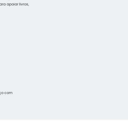
a apoiar livros,
aço com