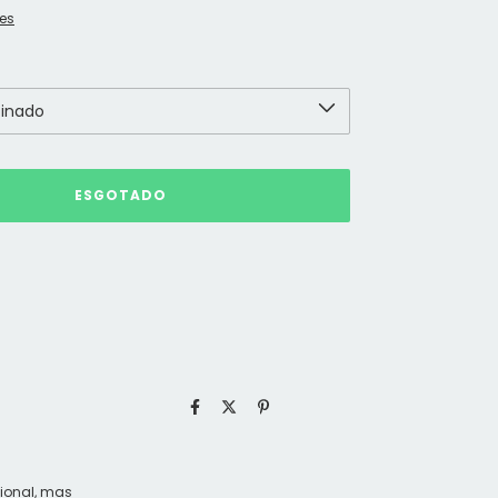
es
cional, mas