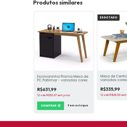
Produtos similares
ESGOTADO
Mesa de Centro
Escrivaninha Prisma Mesa de
variadas core
PC Patrimar - variadas cores
R$335,99
R$631,99
12
x
de
R$28,00
sem 
12
x
de
R$52,67
sem juros
COMPRAR
3
em estoque