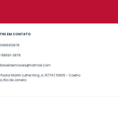
TRE EM CONTATO
21986913878
1) 98691-3878
didoeldermoveis@hotmail.com
 Pastor Martin Luther King Jr, 10779 | 10805 - Coelho
o, Rio de Janeiro