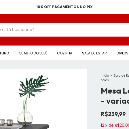
10% OFF PAGAMENTOS NO PIX
TEIRO
QUARTO DO BEBÊ
COZINHA
SALA DE ESTAR
DIVER
Início
>
Sala de E
cores
Mesa L
- varia
R$239,99
12
x
de
R$20,0