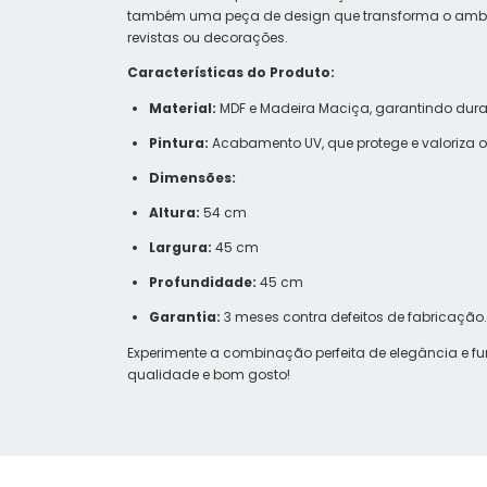
também uma peça de design que transforma o ambiente
revistas ou decorações.
Características do Produto:
Material:
MDF e Madeira Maciça, garantindo dura
Pintura:
Acabamento UV, que protege e valoriza o
Dimensões:
Altura:
54 cm
Largura:
45 cm
Profundidade:
45 cm
Garantia:
3 meses contra defeitos de fabricação.
Experimente a combinação perfeita de elegância e f
qualidade e bom gosto!