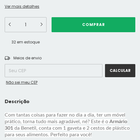
Ver mais detalhes
32
em estoque
ALTERAR CEP
Entregas para o CEP:
Meios de envio
CALCULAR
Não sei meu CEP
Descrição
Com tantas coisas para fazer no dia a dia, ter um móvel
prático, torna tudo mais agradável, né? Este é o
Armário
301
da Benetil, conta com 1 gaveta e 2 cestos de plástico
para seus alimentos. Perfeito para você!