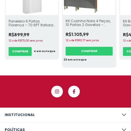
Kit Cozinha Nala 4 Peças,
Paneleiro 6 Portas
Kit 
10 Portas 2 Gavetas -
Florença – 70 6PT Itatiaia
Gave
variadas cores
- variadas cores
R$1.105,99
R$899,99
R$4
12
x
de
R$92,17
sem juros
12
x
de
R$75,00
sem juros
12
x
d
COMPRAR
COMPRAR
C
4
em estoque
23
em estoque
INSTITUCIONAL
POLÍTICAS